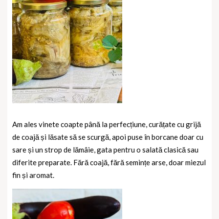
Am ales vinete coapte până la perfecțiune, curățate cu grijă
de coajă și lăsate să se scurgă, apoi puse în borcane doar cu
sare și un strop de lămâie, gata pentru o salată clasică sau
diferite preparate. Fără coajă, fără semințe arse, doar miezul
fin și aromat.