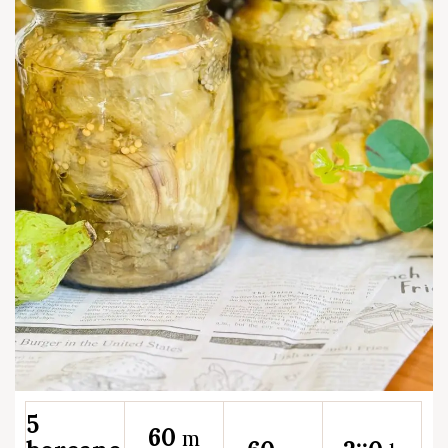
5
60
m