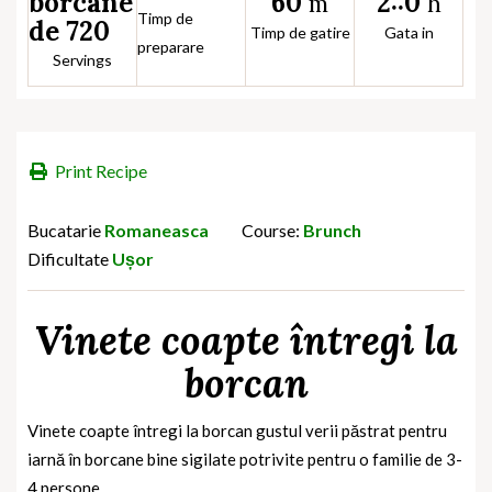
60
2::0
borcane
m
h
Timp de
de 720
Timp de gatire
Gata in
preparare
Servings
Print Recipe
Bucatarie
Romaneasca
Course:
Brunch
Dificultate
Ușor
Vinete coapte întregi la
borcan
Vinete coapte întregi la borcan
gustul verii păstrat pentru
iarnă în borcane bine sigilate potrivite pentru o familie de 3-
4 persone.