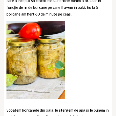
care a început să clocotească fierbem minim o oră dar în
funcție de nr de borcane pe care îl avem în oală. Eu la 5
borcane am fiert 60 de minute pe ceas.
Scoatem borcanele din oala, le ștergem de apă și le punem în