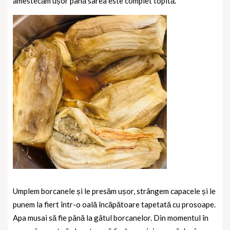
amestecăm ușor până sarea este complet topită.
Umplem borcanele și le presăm ușor, strângem capacele și le
punem la fiert într-o oală încăpătoare tapetată cu prosoape.
Apa musai să fie până la gâtul borcanelor. Din momentul în