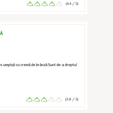
(4.4 / 5)
ZĂ
 umpluți cu cremă de brânză Sunt de-a dreptul
(3.8 / 5)