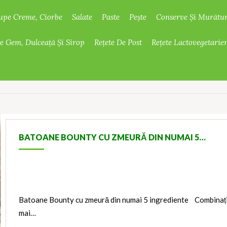
upe Creme, Ciorbe
Salate
Paste
Pește
Conserve Și Murătur
De Gem, Dulceață Și Sirop
Rețete De Post
Rețete Lactovegetarie
BATOANE BOUNTY CU ZMEURĂ DIN NUMAI 5…
Batoane Bounty cu zmeură din numai 5 ingrediente Combinația
mai…