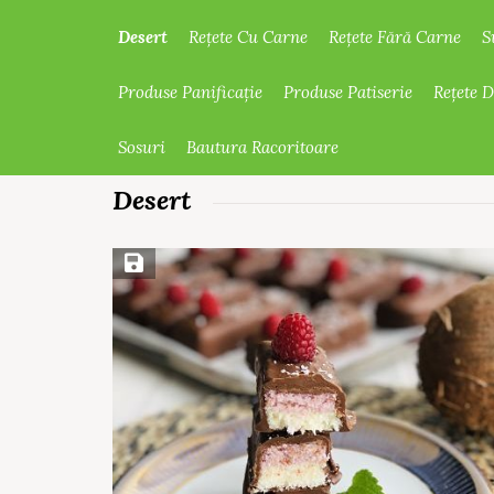
Desert
Rețete Cu Carne
Rețete Fără Carne
S
Produse Panificație
Produse Patiserie
Rețete 
Sosuri
Bautura Racoritoare
Desert
Save Recipe