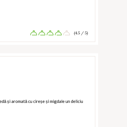
(4.5 / 5)
edă și aromată cu cireșe și migdale un deliciu