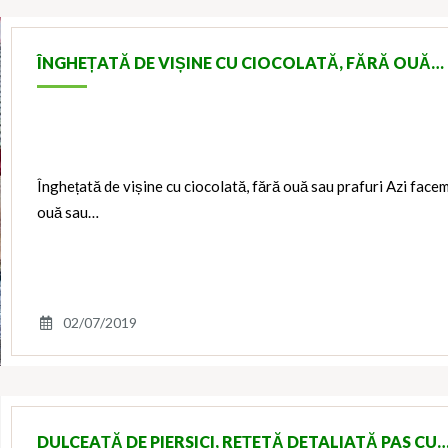
ÎNGHEȚATĂ DE VIȘINE CU CIOCOLATĂ, FĂRĂ OUĂ…
Înghețată de vișine cu ciocolată, fără ouă sau prafuri Azi facem
ouă sau…
02/07/2019
DULCEAȚĂ DE PIERSICI, REȚETĂ DETALIATĂ PAS CU