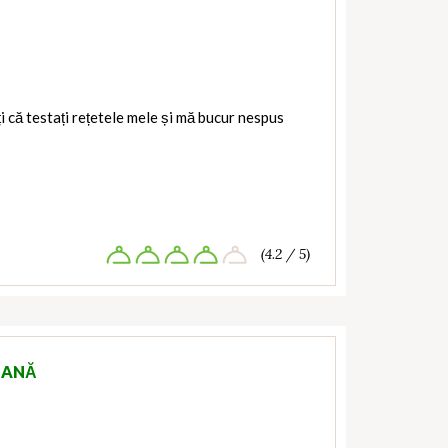
ți că testați rețetele mele și mă bucur nespus
(4.2 / 5)
IANĂ