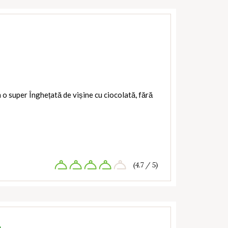
 o super Înghețată de vișine cu ciocolată, fără
(4.7 / 5)
…