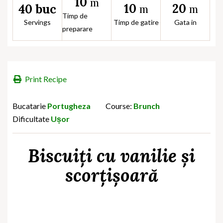
10
m
10
20
40 buc
m
m
Timp de
Servings
Timp de gatire
Gata in
preparare
Print Recipe
Bucatarie
Portugheza
Course:
Brunch
Dificultate
Ușor
Biscuiți cu vanilie și
scorțișoară