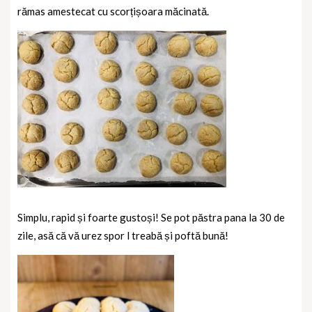
rămas amestecat cu scorțișoara măcinată.
Simplu, rapid și foarte gustoși! Se pot păstra pana la 30 de
zile, asă că vă urez spor l treabă și poftă bună!