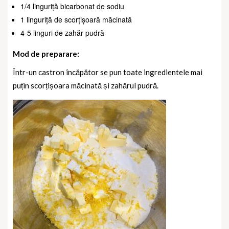
1/4 linguriță bicarbonat de sodiu
1 linguriță de scorțișoară măcinată
4-5 linguri de zahăr pudră
Mod de preparare:
Într-un castron încăpător se pun toate ingredientele mai
puțin scorțișoara măcinată și zahărul pudră.