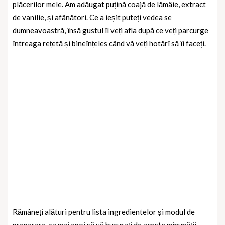
plăcerilor mele. Am adăugat puțină coajă de lămâie, extract
de vanilie, și afânători. Ce a ieșit puteți vedea se
dumneavoastră, însă gustul îl veți afla după ce veți parcurge
întreaga rețetă și bineînțeles când vă veți hotărî să îi faceți.
Rămâneți alături pentru lista ingredientelor și modul de
preparare, ca mai apoi să vă bucurați de aceste minunății.