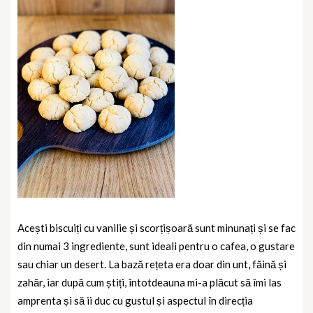
Acești biscuiți cu vanilie și scorțișoară sunt minunați și se fac
din numai 3 ingrediente, sunt ideali pentru o cafea, o gustare
sau chiar un desert. La bază rețeta era doar din unt, făină și
zahăr, iar după cum știți, întotdeauna mi-a plăcut să îmi las
amprenta și să ii duc cu gustul și aspectul în direcția