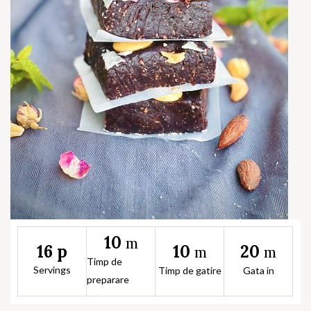
10
m
10
20
16 p
m
m
Timp de
Servings
Timp de gatire
Gata in
preparare