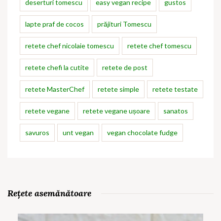
deserturi tomescu
easy vegan recipe
gustos
lapte praf de cocos
prăjituri Tomescu
retete chef nicolaie tomescu
retete chef tomescu
retete chefi la cutite
retete de post
retete MasterChef
retete simple
retete testate
retete vegane
retete vegane ușoare
sanatos
savuros
unt vegan
vegan chocolate fudge
Rețete asemănătoare