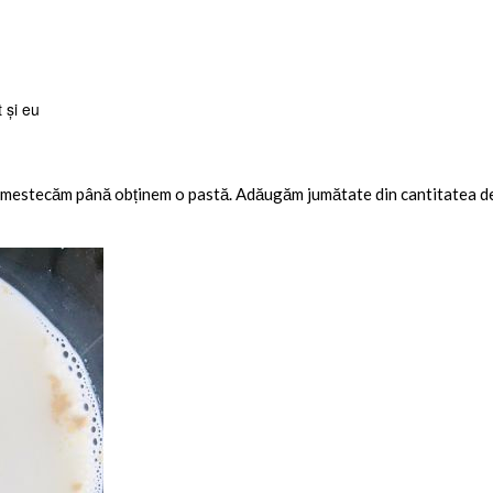
 și eu
amestecăm până obținem o pastă. Adăugăm jumătate din cantitatea de l