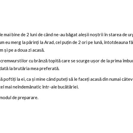
e mai bine de 2 luni de când ne-au băgat aleșii noștrii în starea de u
Cum eu merg la părinți la Arad, cel puțin de 2 ori pe lună, întotdeauna 
am și pe a doua zi acasă.
 cremwurstilor cu brânză topită care se scurge ușor de la prima îmbuc
dată la brutăria mea preferată.
 poftiți la ei, ca și mine când puteți să le faceți acasă din numai câte
el mai neîndemânatic într-ale bucătăriei.
 modul de preparare.