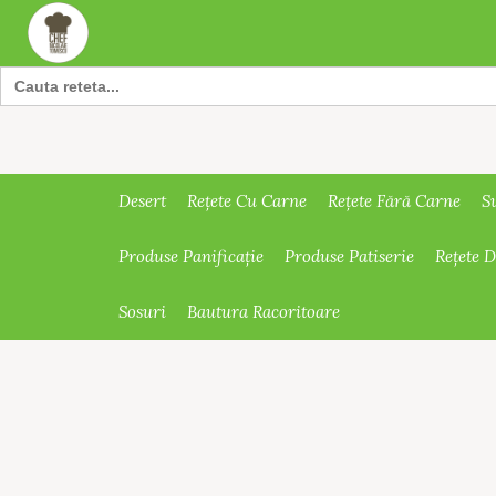
Search
for:
Desert
Rețete Cu Carne
Rețete Fără Carne
S
Produse Panificație
Produse Patiserie
Rețete 
Sosuri
Bautura Racoritoare