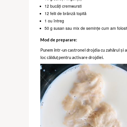
12 bucăți cremwursti
12 felii de brânză topită
1 ou întreg
50 g susan sau mix de semințe cum am folosit
Mod de preparare:
Punem într-un castronel drojdia cu zahărul și 
loc călduț pentru activare drojdiei.