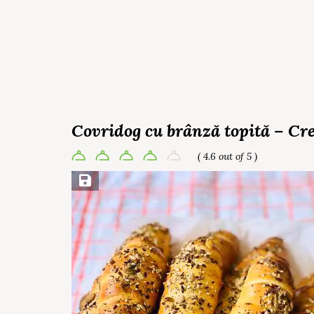
Covridog cu brânză topită – Cr
( 4.6 out of 5 )
Save Recipe