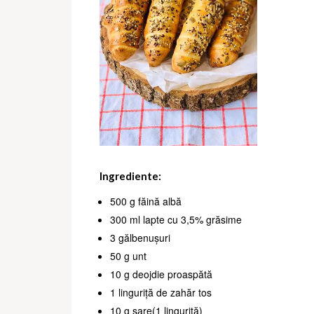
Ingrediente:
500 g făină albă
300 ml lapte cu 3,5% grăsime
3 gălbenușuri
50 g unt
10 g deojdie proaspătă
1 linguriță de zahăr tos
10 g sare(1 linguriță)