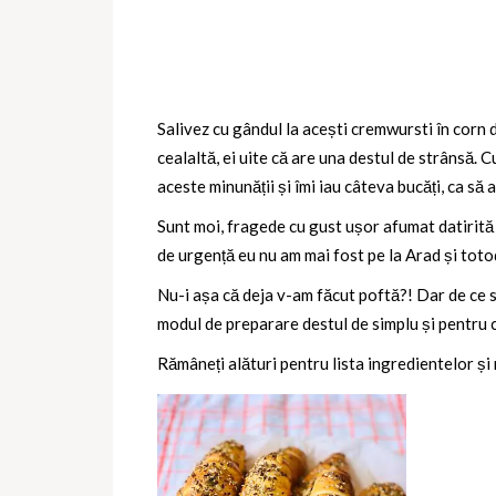
Salivez cu gândul la acești cremwursti în corn d
cealaltă, ei uite că are una destul de strânsă. 
aceste minunății și îmi iau câteva bucăți, ca să 
Sunt moi, fragede cu gust ușor afumat datirită
de urgență eu nu am mai fost pe la Arad și toto
Nu-i așa că deja v-am făcut poftă?! Dar de ce să
modul de preparare destul de simplu și pentru c
Rămâneți alături pentru lista ingredientelor și