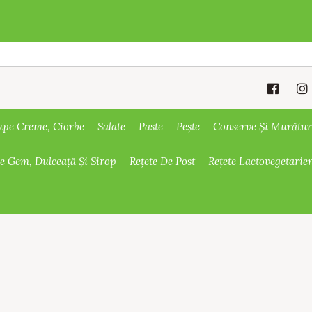
upe Creme, Ciorbe
Salate
Paste
Pește
Conserve Și Murătur
De Gem, Dulceață Și Sirop
Rețete De Post
Rețete Lactovegetarie