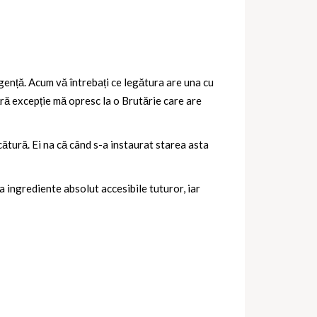
rgență. Acum vă întrebați ce legătura are una cu
fără excepție mă opresc la o Brutărie care are
ătură. Ei na că când s-a instaurat starea asta
va ingrediente absolut accesibile tuturor, iar