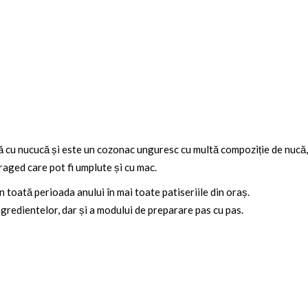
dă cu nucucă și este un cozonac unguresc cu multă compoziție de nucă,
raged care pot fi umplute și cu mac.
în toată perioada anului în mai toate patiseriile din oraș.
ngredientelor, dar și a modului de preparare pas cu pas.