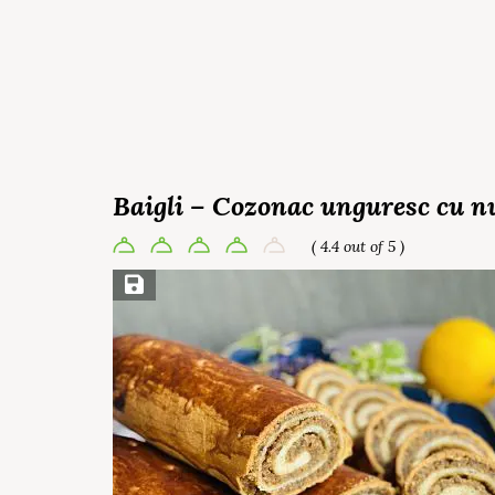
Baigli – Cozonac unguresc cu n
( 4.4 out of 5 )
Save Recipe