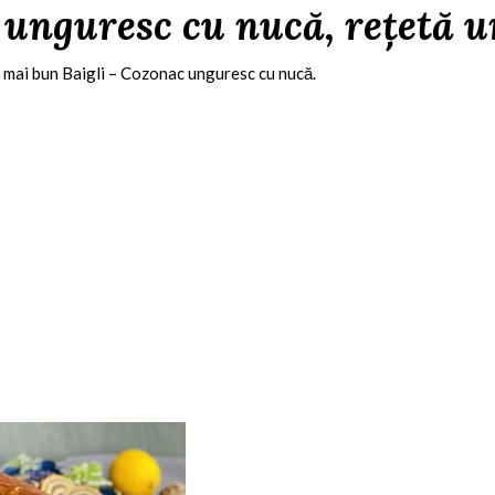
 unguresc cu nucă, rețetă 
l mai bun Baigli – Cozonac unguresc cu nucă.