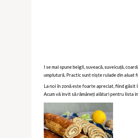
I se mai spune beigli, suveacă, suveicuță, coar
umplutură. Practic sunt niște rulade din aluat f
La noi în zonă este foarte apreciat, fiind găsit 
Acum vă invit să rămâneți alături pentru lista i