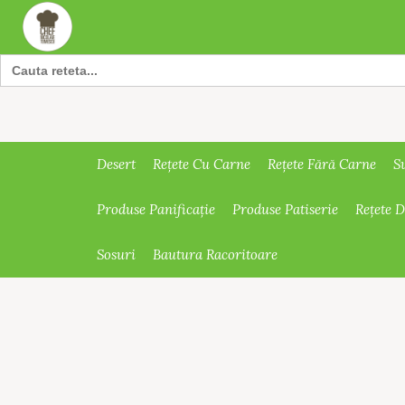
Search
for:
Desert
Rețete Cu Carne
Rețete Fără Carne
S
Produse Panificație
Produse Patiserie
Rețete 
Sosuri
Bautura Racoritoare