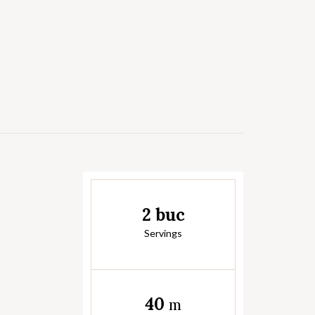
2 buc
Servings
40
m