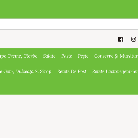
upe Creme, Ciorbe
Salate
Paste
Pește
Conserve Și Murătur
De Gem, Dulceață Și Sirop
Rețete De Post
Rețete Lactovegetarie