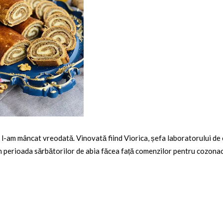
e l-am mâncat vreodată. Vinovată fiind Viorica, șefa laboratorului de 
 în perioada sărbătorilor de abia făcea față comenzilor pentru cozonac