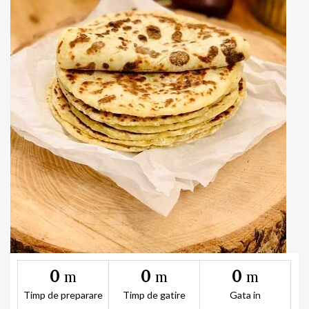
0
0
0
m
m
m
Timp de preparare
Timp de gatire
Gata in