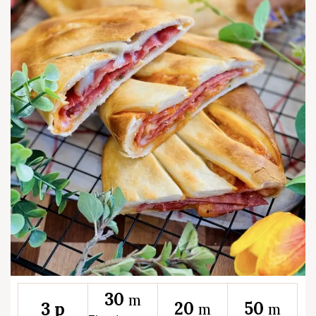
30
m
20
50
3 p
m
m