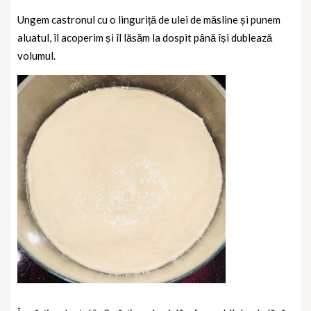
Ungem castronul cu o linguriță de ulei de măsline și punem
aluatul, îl acoperim și îl lăsăm la dospit până își dublează
volumul.