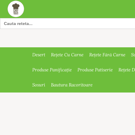
Search
for:
Desert
Rețete Cu Carne
Rețete Fără Carne
S
Produse Panificație
Produse Patiserie
Rețete 
Sosuri
Bautura Racoritoare