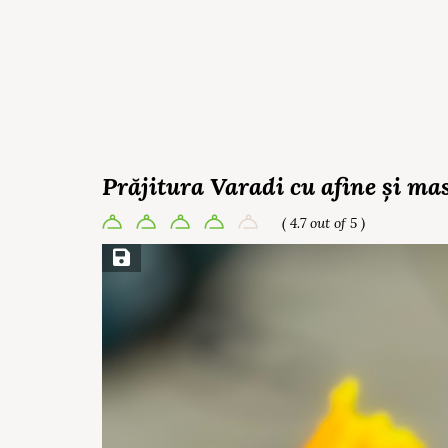
Prăjitura Varadi cu afine și m
( 4.7 out of 5 )
Save Recipe