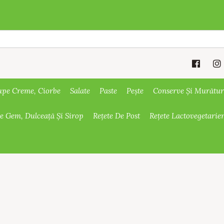
upe Creme, Ciorbe
Salate
Paste
Pește
Conserve Și Murătur
De Gem, Dulceață Și Sirop
Rețete De Post
Rețete Lactovegetarie