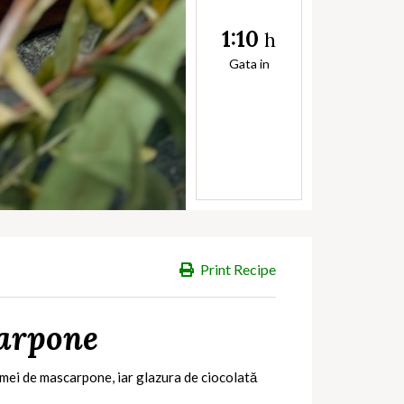
1:10
h
Gata in
Print Recipe
carpone
emei de mascarpone, iar glazura de ciocolată