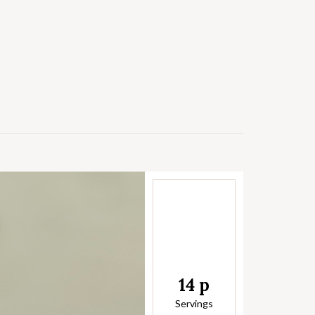
14 p
Servings