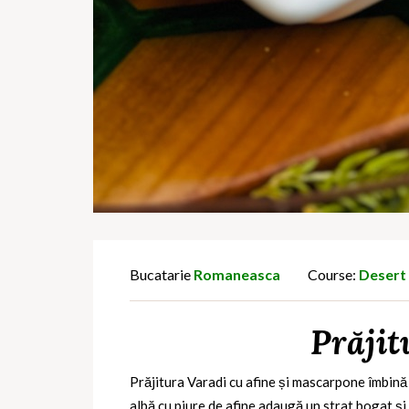
Bucatarie
Romaneasca
Course:
Desert
Prăjit
Prăjitura Varadi cu afine și mascarpone îmbină
albă cu piure de afine adaugă un strat bogat și