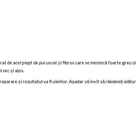
t de acel piept de pui uscat și fibros care se mestecă foarte greu și 
i sec și ațos.
parare și rezultatul va fi uimitor. Așadar vă invit să rămâneți alături