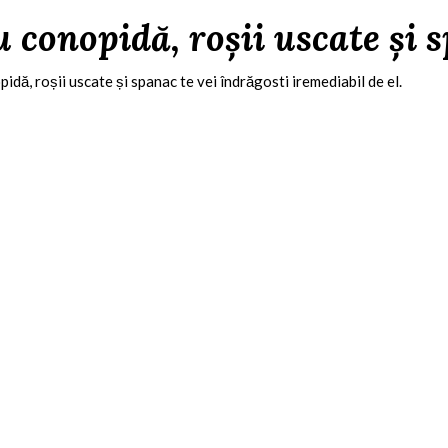
u conopidă, roșii uscate și 
idă, roșii uscate și spanac te vei îndrăgosti iremediabil de el.