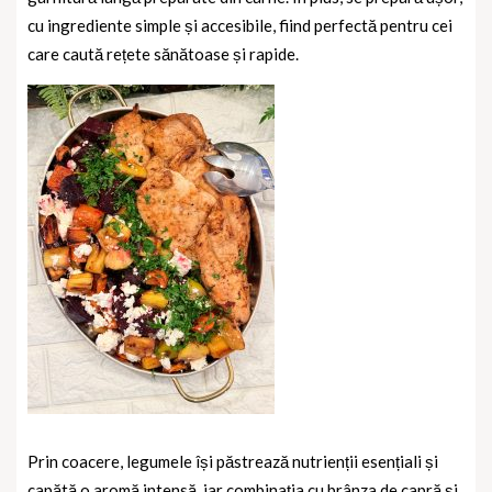
cu ingrediente simple și accesibile, fiind perfectă pentru cei
care caută rețete sănătoase și rapide.
Prin coacere, legumele își păstrează nutrienții esențiali și
capătă o aromă intensă, iar combinația cu brânza de capră și