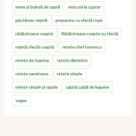
mere și brânză de capră
morcovi la cuptor
păstârnac rețetă
preparate cu sfeclă roșie
rădăcinoase coapte
Rădăcinoase coapte cu sfeclă
rețetă sfeclă coaptă
retete chef tomescu
retete de toamna
retete dietetice
retete sanatoase
retete simple
retete simple și rapide
salată caldă de legume
vegan