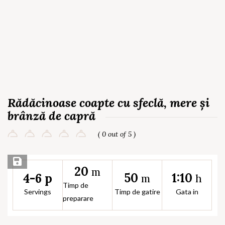
Rădăcinoase coapte cu sfeclă, mere și
brânză de capră
( 0 out of 5 )
Save Recipe
20
m
50
1:10
4-6 p
m
h
Timp de
Servings
Timp de gatire
Gata in
preparare