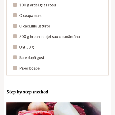
100 g ardei gras roșu
O ceapa mare
O căciulile usturoi
300 g hrean in oțet sau cu smântâna
Unt 50 g
Sare după gust
Piper boabe
Step by step method