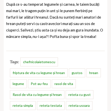
După ce s-au temperat legumele și carnea, le taiem bucăți
mai mari, le tragem puțin in unt și le punem fierbinți pe
farfurii iar alături hreanul. Dacă nu sunteți mari amatori de
hrean puteți servi cu castraveciori murați sau un sos de
ciuperci. Salivezi, știu asta ca și eu deja am gura inundata. O
mâncare simpla, nu-i așa?! Pofta buna și spor la treaba!
Tags:
chefnicolaietomescu
friptura de vita cu legume și hrean
gustos
hrean
legume
Pot-au-feu
rasol de vita
Rasol de vita cu legume și hrean
reteta cu gust
reteta simpla
reteta testata
reteta usoara