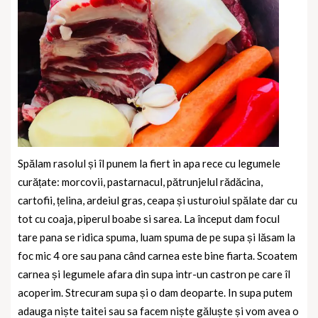
Spălam rasolul și îl punem la fiert in apa rece cu legumele
curățate: morcovii, pastarnacul, pătrunjelul rădăcina,
cartofii, țelina, ardeiul gras, ceapa și usturoiul spălate dar cu
tot cu coaja, piperul boabe si sarea. La început dam focul
tare pana se ridica spuma, luam spuma de pe supa și lăsam la
foc mic 4 ore sau pana când carnea este bine fiarta. Scoatem
carnea și legumele afara din supa intr-un castron pe care îl
acoperim. Strecuram supa și o dam deoparte. In supa putem
adauga niște taitei sau sa facem niște găluște și vom avea o