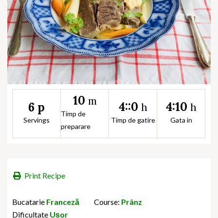
10
m
4::0
4:10
6 p
h
h
Timp de
Servings
Timp de gatire
Gata in
preparare
Print Recipe
Bucatarie
Franceză
Course:
Prânz
Dificultate
Ușor