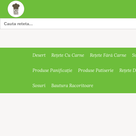
Search
for:
Desert
Rețete Cu Carne
Rețete Fără Carne
S
Produse Panificație
Produse Patiserie
Rețete 
Sosuri
Bautura Racoritoare