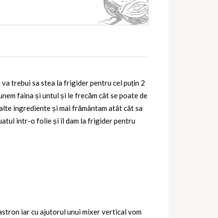
a trebui sa stea la frigider pentru cel puțin 2
punem faina și untul și le frecăm cât se poate de
alte ingrediente și mai frământam atât cât sa
ul intr-o folie și îl dam la frigider pentru
stron iar cu ajutorul unui mixer vertical vom