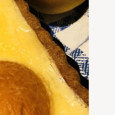
50
m
Timp de
gatire