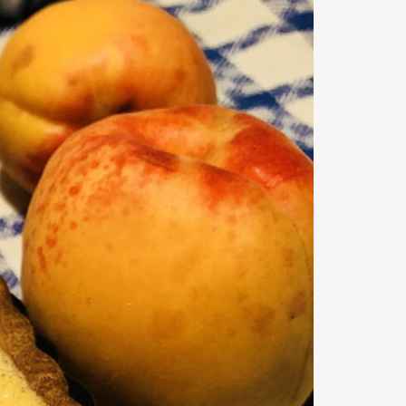
Servings
20
m
Timp de
preparare