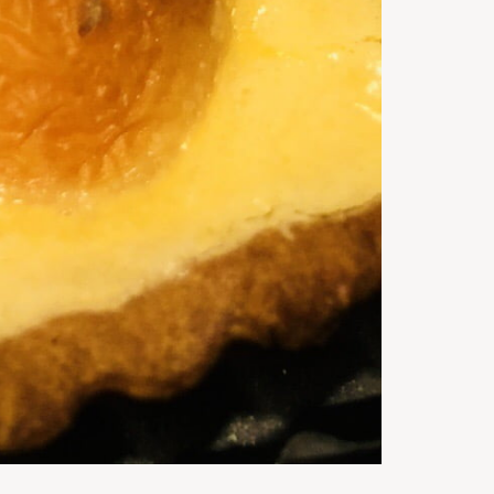
1:10
h
Gata in