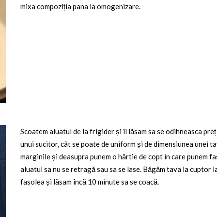
mixa compoziția pana la omogenizare.
Scoatem aluatul de la frigider și îl lăsam sa se odihneasca preț
unui sucitor, cât se poate de uniform și de dimensiunea unei t
marginile și deasupra punem o hârtie de copt in care punem fas
aluatul sa nu se retragă sau sa se lase. Băgăm tava la cuptor 
fasolea și lăsam încă 10 minute sa se coacă.