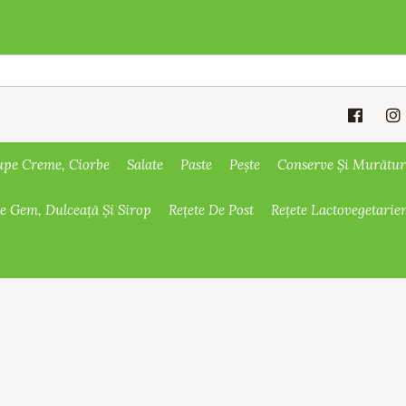
upe Creme, Ciorbe
Salate
Paste
Pește
Conserve Și Murătur
De Gem, Dulceață Și Sirop
Rețete De Post
Rețete Lactovegetarie