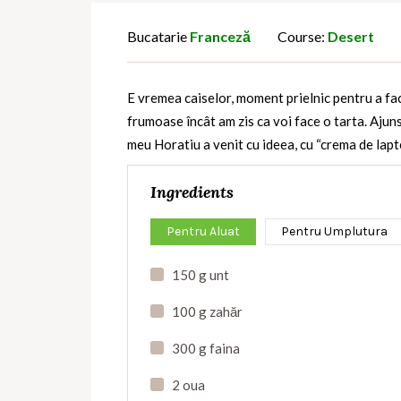
Bucatarie
Franceză
Course:
Desert
E vremea caiselor, moment prielnic pentru a face
frumoase încât am zis ca voi face o tarta. Ajuns
meu Horatiu a venit cu ideea, cu “crema de lapt
Ingredients
Pentru Aluat
Pentru Umplutura
150 g unt
100 g zahăr
300 g faina
2 oua