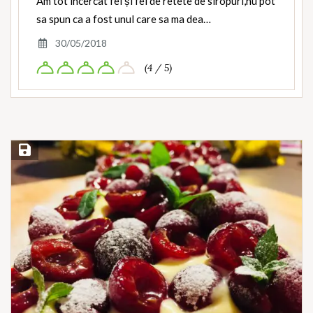
Am tot incercat fel și fel de retete de siropuri,nu pot
sa spun ca a fost unul care sa ma dea…
30/05/2018
(4 / 5)
Save Recipe