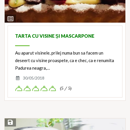
View
Ingredients
TARTA CU VISINE ȘI MASCARPONE
Au aparut visinele, prilej numa bun sa facem un
deseert cu visine proaspete, ca e chec, ca e renumita
Padurea neagra,…
30/05/2018
(5 / 5)
Save Recipe