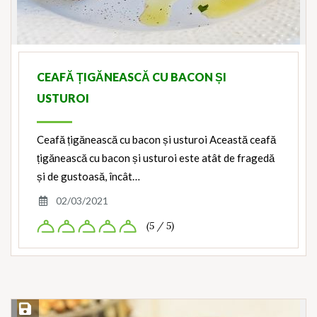
CEAFĂ ȚIGĂNEASCĂ CU BACON ȘI
USTUROI
Ceafă țigănească cu bacon și usturoi Această ceafă
țigănească cu bacon și usturoi este atât de fragedă
și de gustoasă, încât…
02/03/2021
(5 / 5)
Save Recipe