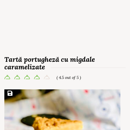
Tartă portugheză cu migdale
caramelizate
( 4.5 out of 5 )
Save Recipe