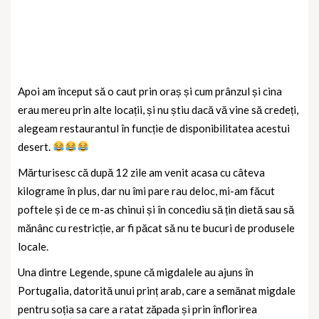
Apoi am început să o caut prin oraș și cum prânzul și cina
erau mereu prin alte locații, și nu știu dacă vă vine să credeți,
alegeam restaurantul în funcție de disponibilitatea acestui
desert.
Mărturisesc că după 12 zile am venit acasa cu câteva
kilograme în plus, dar nu îmi pare rau deloc, mi-am făcut
poftele și de ce m-as chinui și în concediu să țin dietă sau să
mănânc cu restricție, ar fi păcat să nu te bucuri de produsele
locale.
Una dintre Legende, spune că migdalele au ajuns în
Portugalia, datorită unui prinț arab, care a semănat migdale
pentru soția sa care a ratat zăpada și prin înflorirea