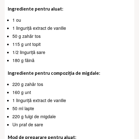
Ingrediente pentru aluat:
1 ou
1 linguriță extract de vanilie
50 g zahăr tos
115 g unt topit
1/2 linguriță sare
180 g făină
Ingrediente pentru compoziția de migdale:
220 g zahăr tos
160 g unt
1 linguriță extract de vanilie
50 ml lapte
220 g fulgi de migdale
Un praf de sare
Mod de preparare pentru aluat: