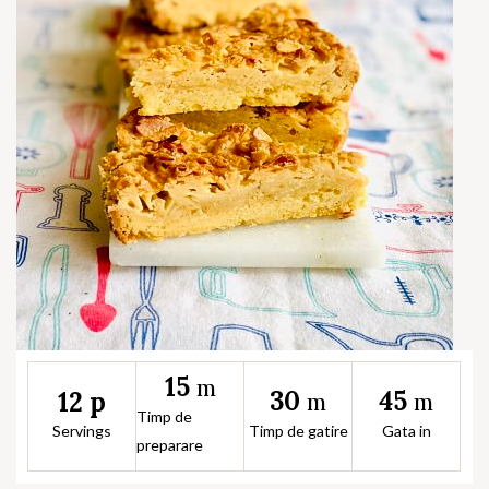
15
m
30
45
12 p
m
m
Timp de
Servings
Timp de gatire
Gata in
preparare