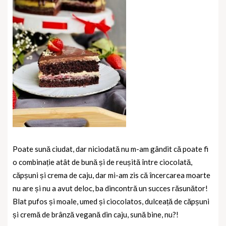
Poate sună ciudat, dar niciodată nu m-am gândit că poate fi
o combinație atât de bună și de reușită între ciocolată,
căpșuni și crema de caju, dar mi-am zis că încercarea moarte
nu are și nu a avut deloc, ba dincontră un succes răsunător!
Blat pufos și moale, umed și ciocolatos, dulceață de căpșuni
și cremă de brânză vegană din caju, sună bine, nu?!