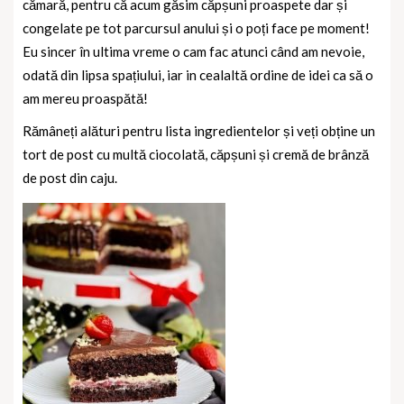
cămară, pentru că acum găsim căpșuni proaspete dar și
congelate pe tot parcursul anului și o poți face pe moment!
Eu sincer în ultima vreme o cam fac atunci când am nevoie,
odată din lipsa spațiului, iar in cealaltă ordine de idei ca să o
am mereu proaspătă!
Rămâneți alături pentru lista ingredientelor și veți obține un
tort de post cu multă ciocolată, căpșuni și cremă de brânză
de post din caju.