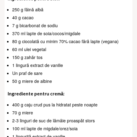
250 g făină albă
40 g cacao
7 g bicarbonat de sodiu
370 ml lapte de soia/cocos/migdale
80 g ciocolată cu minim 70% cacao fără lapte (vegana)
60 ml ulei vegetal
150 g zahăr tos
1 lingură extract de vanilie
Un praf de sare
50 g miere de albine
Ingrediente pentru cremă:
400 g caju crud pus la hidratat peste noapte
70 g miere
2-3 linguri de suc de lămâie proaspăt stors
100 ml lapte de migdale/orez/soia
1 linguriță extract de vanilie