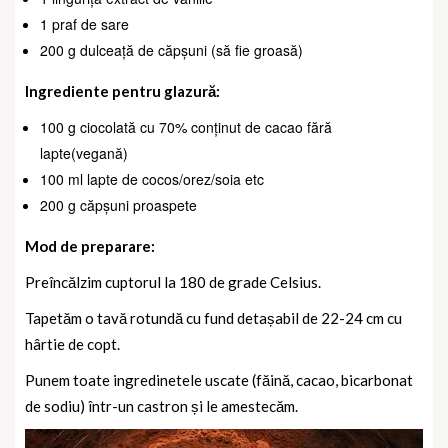
1 praf de sare
200 g dulceață de căpșuni (să fie groasă)
Ingrediente pentru glazură:
100 g ciocolată cu 70% conținut de cacao fără
lapte(vegană)
100 ml lapte de cocos/orez/soia etc
200 g căpșuni proaspete
Mod de preparare:
Preîncălzim cuptorul la 180 de grade Celsius.
Tapetăm o tavă rotundă cu fund detașabil de 22-24 cm cu
hârtie de copt.
Punem toate ingredinetele uscate (făină, cacao, bicarbonat
de sodiu) într-un castron și le amestecăm.