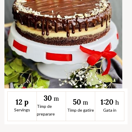
30
m
50
1:20
12 p
m
h
Timp de
Servings
Timp de gatire
Gata in
preparare