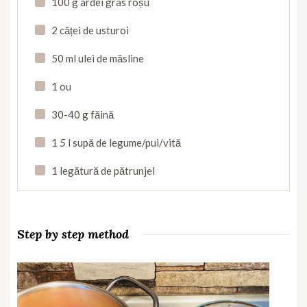
100 g ardei gras roșu
2 căței de usturoi
50 ml ulei de măsline
1 ou
30-40 g făină
1
5
l supă de legume/pui/vită
1 legătură de pătrunjel
Step by step method