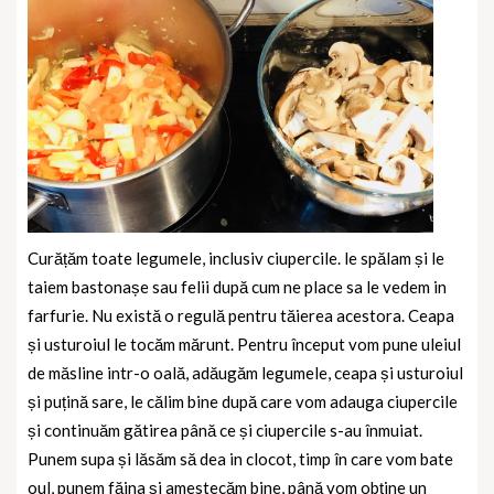
Curățăm toate legumele, inclusiv ciupercile. le spălam și le
taiem bastonașe sau felii după cum ne place sa le vedem in
farfurie. Nu există o regulă pentru tăierea acestora. Ceapa
și usturoiul le tocăm mărunt. Pentru început vom pune uleiul
de măsline intr-o oală, adăugăm legumele, ceapa și usturoiul
și puțină sare, le călim bine după care vom adauga ciupercile
și continuăm gătirea până ce și ciupercile s-au înmuiat.
Punem supa și lăsăm să dea in clocot, timp în care vom bate
oul, punem făina și amestecăm bine, până vom obține un