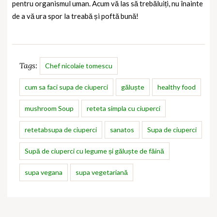
pentru organismul uman. Acum vă las să trebăluiți, nu înainte
de a vă ura spor la treabă și poftă bună!
Tags:
Chef nicolaie tomescu
cum sa faci supa de ciuperci
găluște
healthy food
mushroom Soup
reteta simpla cu ciuperci
retetabsupa de ciuperci
sanatos
Supa de ciuperci
Supă de ciuperci cu legume și găluște de făină
supa vegana
supa vegetariană