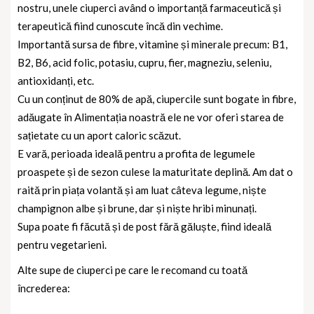
nostru, unele ciuperci având o importanță farmaceutică și
terapeutică fiind cunoscute încă din vechime.
Importantă sursa de fibre, vitamine și minerale precum: B1,
B2, B6, acid folic, potasiu, cupru, fier, magneziu, seleniu,
antioxidanți, etc.
Cu un conținut de 80% de apă, ciupercile sunt bogate in fibre,
adăugate în Alimentația noastră ele ne vor oferi starea de
sațietate cu un aport caloric scăzut.
E vară, perioada ideală pentru a profita de legumele
proaspete și de sezon culese la maturitate deplină. Am dat o
raită prin piața volantă și am luat câteva legume, niște
champignon albe și brune, dar și niște hribi minunați.
Supa poate fi făcută și de post fără găluște, fiind ideală
pentru vegetarieni.
Alte supe de ciuperci pe care le recomand cu toată
încrederea: