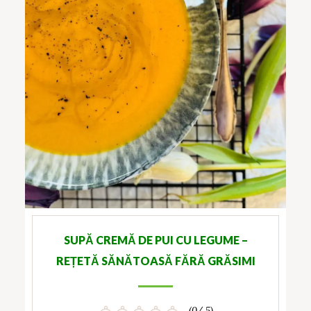
SUPĂ CREMĂ DE PUI CU LEGUME –
REȚETĂ SĂNĂTOASĂ FĂRĂ GRĂSIMI
(0/ 5)