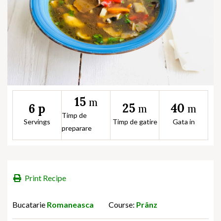
15
m
25
40
6 p
m
m
Timp de
Servings
Timp de gatire
Gata in
preparare
Print Recipe
Bucatarie
Romaneasca
Course:
Prânz