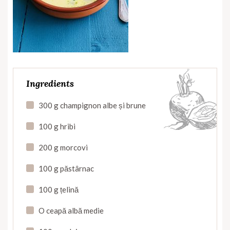
Ingredients
300 g champignon albe și brune
100 g hribi
200 g morcovi
100 g păstârnac
100 g țelină
O ceapă albă medie