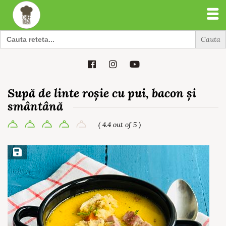
Search
for:
Search
for:
Supă de linte roșie cu pui, bacon și
smântână
( 4.4 out of 5 )
Save Recipe