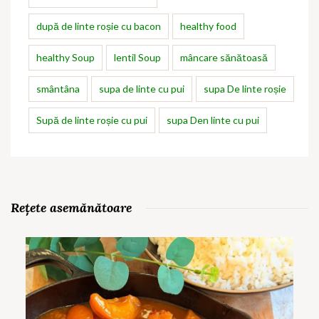
după de linte roșie cu bacon
healthy food
healthy Soup
lentil Soup
mâncare sănătoasă
smântâna
supa de linte cu pui
supa De linte roșie
Supă de linte roșie cu pui
supa Den linte cu pui
Rețete asemănătoare