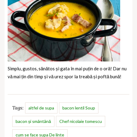
Simplu, gustos, sănătos și gata în mai puțin de o oră! Dar nu
vă mai țin din timp și vă urez spor la treabă și poftă bună!
Tags:
altfel de supa
bacon lentil Soup
bacon și smântână
Chef nicolaie tomescu
cum se face supa De linte