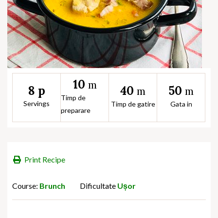
10
m
40
50
8 p
m
m
Timp de
Servings
Timp de gatire
Gata in
preparare
Print Recipe
Course:
Brunch
Dificultate
Ușor