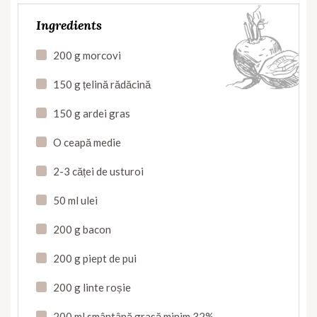
Ingredients
200 g morcovi
150 g țelină rădăcină
150 g ardei gras
O ceapă medie
2-3 căței de usturoi
50 ml ulei
200 g bacon
200 g piept de pui
200 g linte roșie
200 ml smântână grasă minim 32%