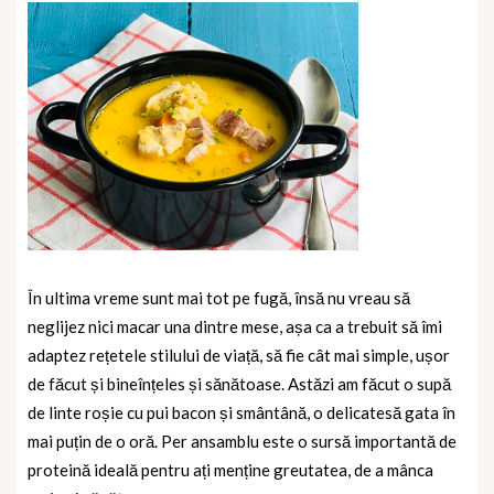
În ultima vreme sunt mai tot pe fugă, însă nu vreau să
neglijez nici macar una dintre mese, așa ca a trebuit să îmi
adaptez rețetele stilului de viață, să fie cât mai simple, ușor
de făcut și bineînțeles și sănătoase. Astăzi am făcut o supă
de linte roșie cu pui bacon și smântână, o delicatesă gata în
mai puțin de o oră. Per ansamblu este o sursă importantă de
proteină ideală pentru ați menține greutatea, de a mânca