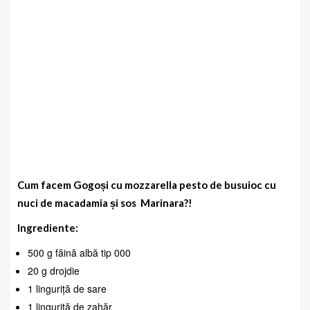
Cum facem Gogoși cu mozzarella
pesto de busuioc cu
nuci de macadamia și sos Marinara?!
Ingrediente:
500 g făină albă tip 000
20 g drojdie
1 linguriță de sare
1 linguriță de zahăr