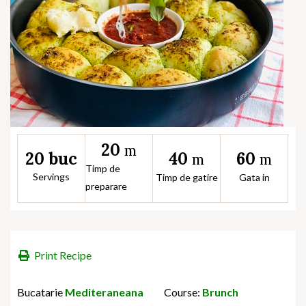
20
m
40
60
20 buc
m
m
Timp de
Servings
Timp de gatire
Gata in
preparare
Print Recipe
Bucatarie
Mediteraneana
Course:
Brunch