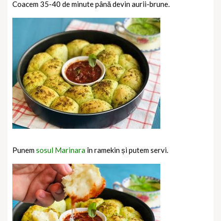
Coacem 35-40 de minute până devin aurii-brune.
Punem
sosul Marinara
în ramekin și putem servi.