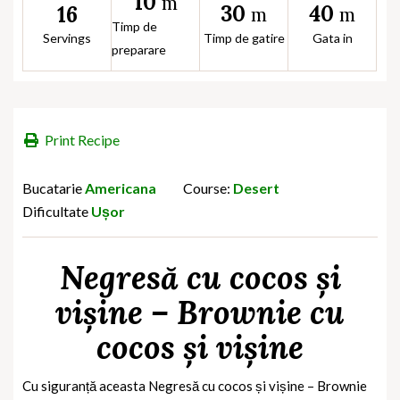
10
m
30
40
16
m
m
Timp de
Servings
Timp de gatire
Gata in
preparare
Print Recipe
Bucatarie
Americana
Course:
Desert
Dificultate
Ușor
Negresă cu cocos și
vișine – Brownie cu
cocos și vișine
Cu siguranță aceasta
Negresă cu cocos și vișine – Brownie