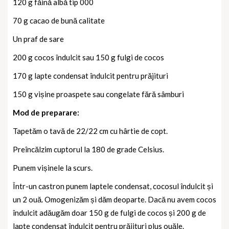
120 g făină albă tip 000
70 g cacao de bună calitate
Un praf de sare
200 g cocos îndulcit sau 150 g fulgi de cocos
170 g lapte condensat îndulcit pentru prăjituri
150 g vișine proaspete sau congelate fără sâmburi
Mod de preparare:
Tapetăm o tavă de 22/22 cm cu hârtie de copt.
Preîncălzim cuptorul la 180 de grade Celsius.
Punem vișinele la scurs.
Într-un castron punem laptele condensat, cocosul îndulcit și
un 2 ouă. Omogenizăm și dăm deoparte. Dacă nu avem cocos
îndulcit adăugăm doar 150 g de fulgi de cocos și 200 g de
lapte condensat îndulcit pentru prăjituri plus ouăle.