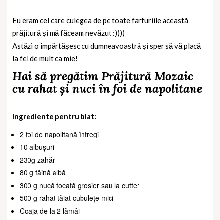
Eu eram cel care culegea de pe toate farfuriile această
prăjitură și mă făceam nevăzut :))))
Astăzi o împărtășesc cu dumneavoastră și sper să vă placă
la fel de mult ca mie!
Hai să pregătim Prăjitură Mozaic
cu rahat și nuci în foi de napolitane
Ingrediente pentru blat:
2 foi de napolitană întregi
10 albușuri
230g zahăr
80 g făină albă
300 g nucă tocată grosier sau la cutter
500 g rahat tăiat cubulețe mici
Coaja de la 2 lămâi