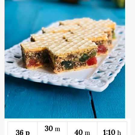
30
m
40
1:10
36 p
m
h