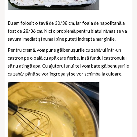
Eu am folosit o tavă de 30/38 cm, iar foaia de napolitană a
fost de 28/36 cm. Nici o problemă pentru blatul rămas se va
savura imediat și numai bine puteți îndrepta marginile.
Pentru cremă, vom pune gălbenușurile cu zahărul într-un
castron pe o oală cu apă care fierbe, însă fundul castronului
să nu atingă apa. Cu ajutorul unui tel vom bate gălbenușurile
cu zahăr până se vor îngroșa și se vor schimba la culoare.