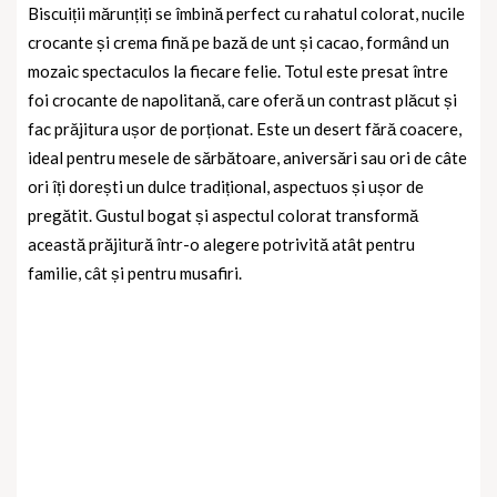
Biscuiții mărunțiți se îmbină perfect cu rahatul colorat, nucile
crocante și crema fină pe bază de unt și cacao, formând un
mozaic spectaculos la fiecare felie. Totul este presat între
foi crocante de napolitană, care oferă un contrast plăcut și
fac prăjitura ușor de porționat. Este un desert fără coacere,
ideal pentru mesele de sărbătoare, aniversări sau ori de câte
ori îți dorești un dulce tradițional, aspectuos și ușor de
pregătit. Gustul bogat și aspectul colorat transformă
această prăjitură într-o alegere potrivită atât pentru
familie, cât și pentru musafiri.