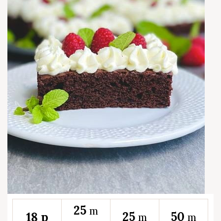
25
m
25
50
18 p
m
m