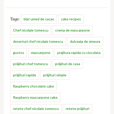
Tags:
blat umed de cacao
cake recipes
Chef nicolaie tomescu
crema de mascarpone
deserturi chef nicolaie tomescu
dulceața de zmeura
gustos
mascarpone
prajitura rapida cu ciocolata
prăjituri chef tomescu
prăjituri de casa
prăjituri rapide
prăjituri simple
Raspberry chocolate cake
Raspberry mascarpone cake
retete chef nicolaie tomescu
retete prăjituri