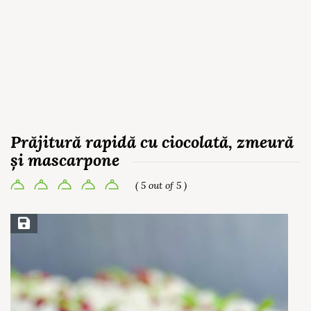
Prăjitură rapidă cu ciocolată, zmeură
și mascarpone
( 5 out of 5 )
Save Recipe