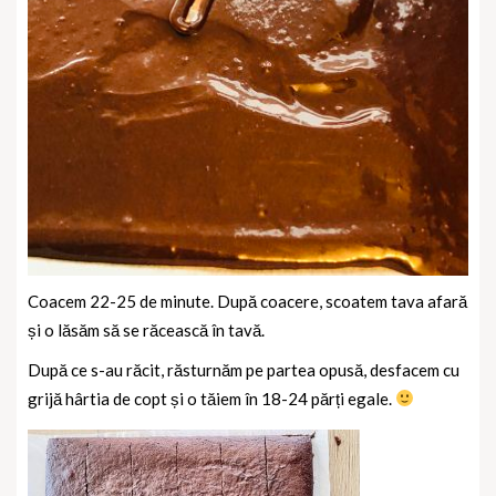
Coacem 22-25 de minute. După coacere, scoatem tava afară
și o lăsăm să se răcească în tavă.
După ce s-au răcit, răsturnăm pe partea opusă, desfacem cu
grijă hârtia de copt și o tăiem în 18-24 părți egale.