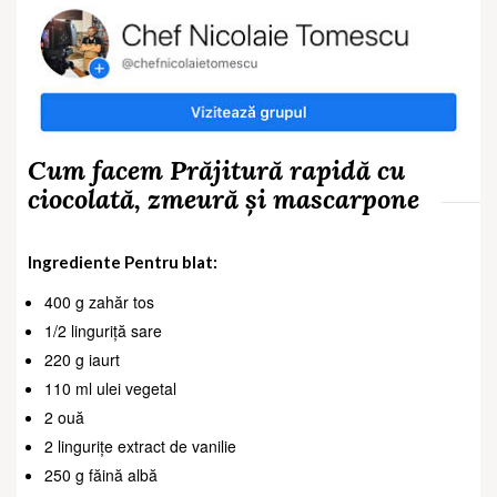
Cum facem Prăjitură rapidă cu
ciocolată, zmeură și mascarpone
Ingrediente Pentru blat:
400 g zahăr tos
1/2 linguriță sare
220 g iaurt
110 ml ulei vegetal
2 ouă
2 lingurițe extract de vanilie
250 g făină albă