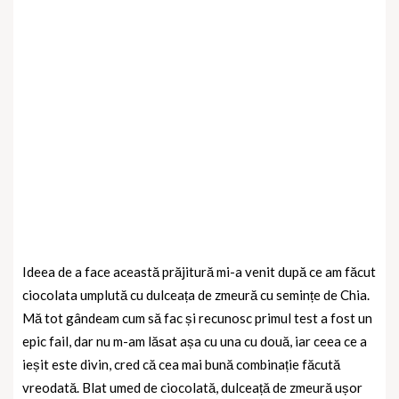
Ideea de a face această prăjitură mi-a venit după ce am făcut
ciocolata umplută cu dulceața de zmeură cu semințe de Chia.
Mă tot gândeam cum să fac și recunosc primul test a fost un
epic fail, dar nu m-am lăsat așa cu una cu două, iar ceea ce a
ieșit este divin, cred că cea mai bună combinație făcută
vreodată. Blat umed de ciocolată, dulceață de zmeură ușor