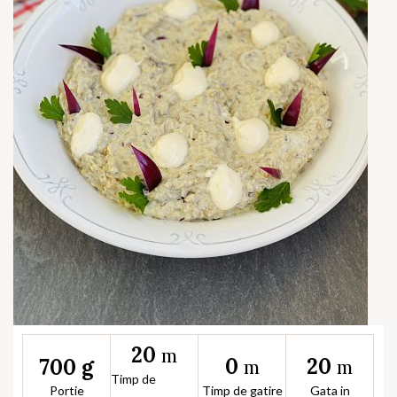
20
m
0
20
700 g
m
m
Timp de
Portie
Timp de gatire
Gata in