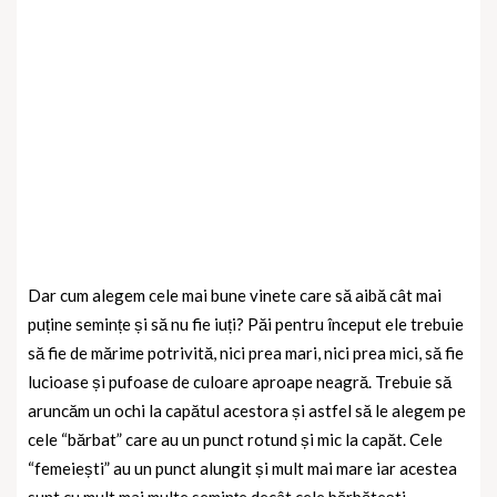
Dar cum alegem cele mai bune vinete care să aibă cât mai
puține semințe și să nu fie iuți? Păi pentru început ele trebuie
să fie de mărime potrivită, nici prea mari, nici prea mici, să fie
lucioase și pufoase de culoare aproape neagră. Trebuie să
aruncăm un ochi la capătul acestora și astfel să le alegem pe
cele “bărbat” care au un punct rotund și mic la capăt. Cele
“femeiești” au un punct alungit și mult mai mare iar acestea