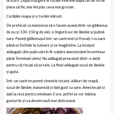
la scurs. După scurgere le tocăm vinetele după cât de fin ne
place să fie, mie îmi plac ceva mai grosier.
Curățăm ceapa și o tocăm mărunt.
De preferat ca maioneza să o facem acasă dintr-un gălbenuș
de ou și 130-150 g de ulei, o lingură suc de lămâie și puțină
sare. Puneți gălbenușul într-un castronel și frecați-l cu sare
până se Închide la culoare și se leagă bine. La început
adăugați câte puțin ulei în fir subțire amestecând încontinuu
până Terminați uleiul. Nu adăugați prea mult dintr-o dată
pentru că riscați să se taie. La final adăugați sucul de lămâie
și gata.
Într-un castron puneți vinetele tocate, alături de ceapă,
sucul de lămâie, maioneză și dați gust cu sare. Amestecați și
dați la rece pentru minimum 2 ore, astfel se vor îmbina
gusturile și va deveni mult mai delicioasă.