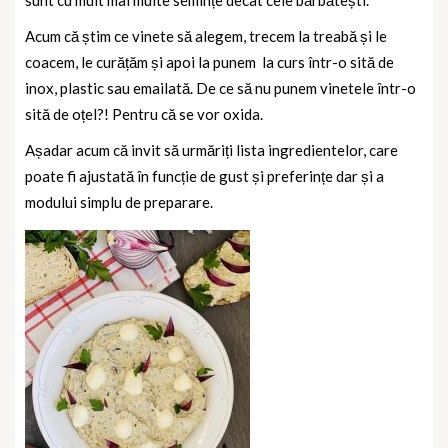
sunt cu mult mai multe semințe decât cele bărbătești.
Acum că știm ce vinete să alegem, trecem la treabă și le
coacem, le curățăm și apoi la punem
la curs într-o sită de
inox, plastic sau emailată. De ce să nu punem vinetele într-o
sită de oțel?! Pentru că se vor oxida.
Așadar acum că invit să urmăriți lista ingredientelor, care
poate fi ajustată în funcție de gust și preferințe dar și a
modului simplu de preparare.