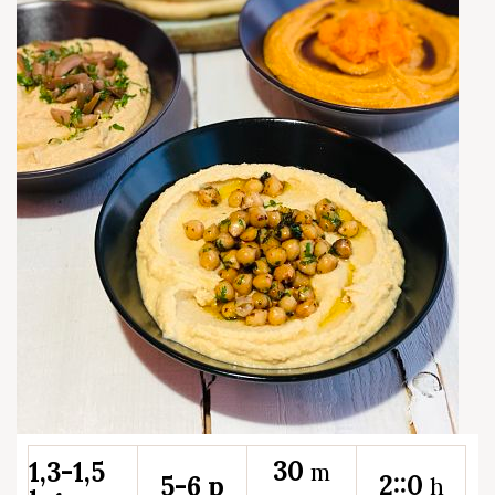
30
1,3-1,5
m
2::0
5-6 p
h