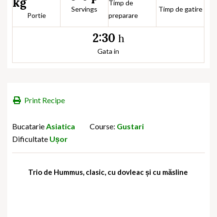
kg
Timp de
Servings
Timp de gatire
Portie
preparare
2:30
h
Gata in
Print Recipe
Bucatarie
Asiatica
Course:
Gustari
Dificultate
Ușor
Trio de Hummus, clasic, cu dovleac și cu măsline