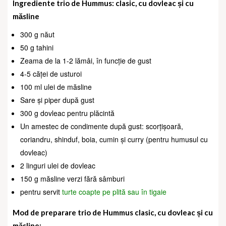
Ingrediente trio de Hummus: clasic, cu dovleac și cu
măsline
300 g năut
50 g tahini
Zeama de la 1-2 lămâi, în funcție de gust
4-5 căței de usturoi
100 ml ulei de măsline
Sare și piper după gust
300 g dovleac pentru plăcintă
Un amestec de condimente după gust: scorțișoară,
coriandru, shinduf, boia, cumin și curry (pentru humusul cu
dovleac)
2 linguri ulei de dovleac
150 g măsline verzi fără sâmburi
pentru servit
turte coapte pe plită sau în tigaie
Mod de preparare trio de Hummus clasic, cu dovleac și cu
măsline: