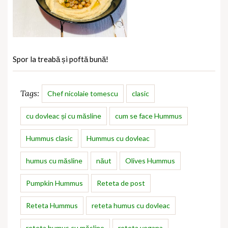
Spor la treabă și poftă bună!
Tags:
Chef nicolaie tomescu
clasic
cu dovleac și cu măsline
cum se face Hummus
Hummus clasic
Hummus cu dovleac
humus cu măsline
năut
Olives Hummus
Pumpkin Hummus
Reteta de post
Reteta Hummus
reteta humus cu dovleac
reteta humus cu măsline
reteta vegana