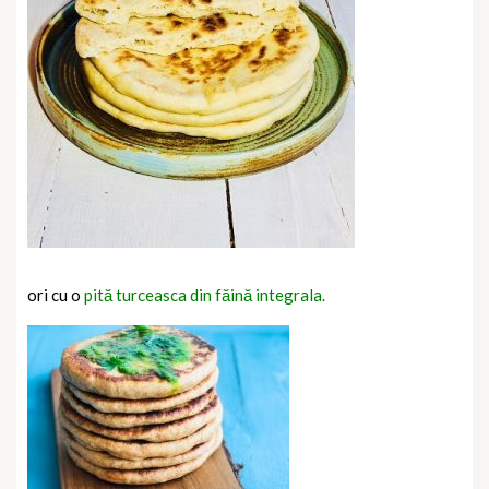
ori cu o
pită turceasca din făină integrala.