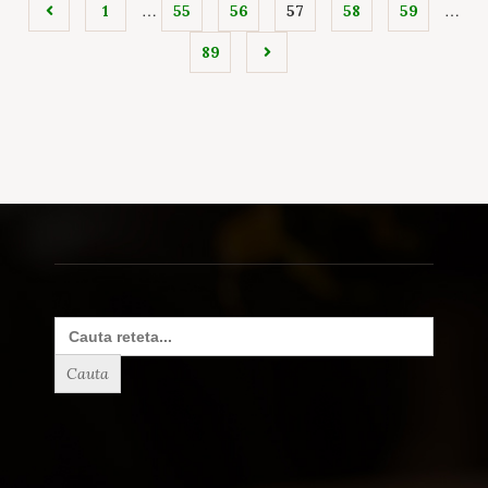
…
…
1
55
56
57
58
59
89
Search
for: