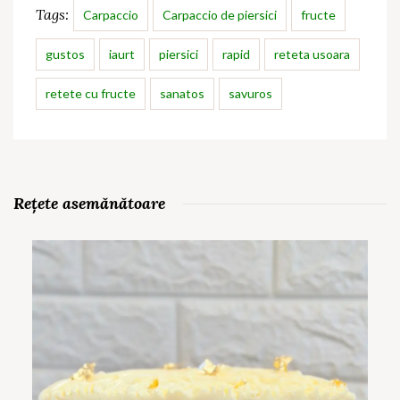
Tags:
Carpaccio
Carpaccio de piersici
fructe
gustos
iaurt
piersici
rapid
reteta usoara
retete cu fructe
sanatos
savuros
Rețete asemănătoare