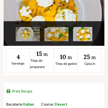
15
m
10
25
4
m
m
Timp de
Servings
Timp de gatire
Gata in
preparare
Print Recipe
Bucatarie
Italian
Course:
Desert