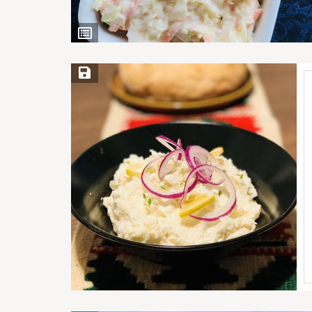
View
Ingredients
Save Recipe