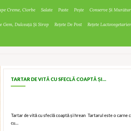
upe Creme, Ciorbe
Salate
Paste
Pește
Conserve Și Murătur
De Gem, Dulceață Și Sirop
Rețete De Post
Rețete Lactovegetarie
TARTAR DE VITĂ CU SFECLĂ COAPTĂ ȘI…
Tartar de vită cu sfeclă coaptă și hrean Tartarul este o carne c
cu…