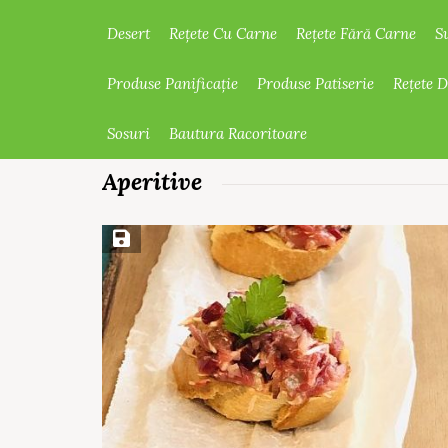
Desert
Rețete Cu Carne
Rețete Fără Carne
S
Produse Panificație
Produse Patiserie
Rețete 
Sosuri
Bautura Racoritoare
Aperitive
Save Recipe