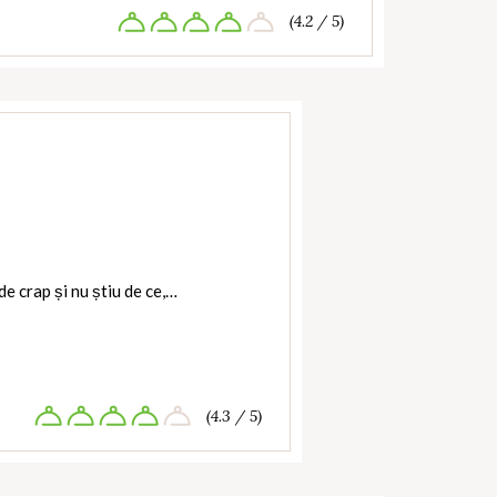
(4.2 / 5)
de crap și nu știu de ce,…
(4.3 / 5)