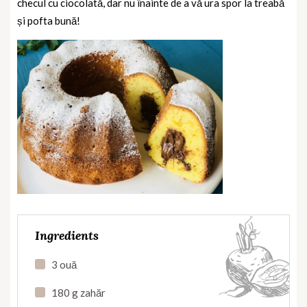
checul cu ciocolată, dar nu înainte de a vă ura spor la treabă
și pofta bună!
Ingredients
3 ouă
180 g zahăr