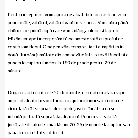
Pentru început ne vom apuca de aluat: intr-un castron vom
pune ouăle, zahărul, zahărul vanilat și sarea. Vom mixa până
obținem o spumă după care vom adăuga uleiul și laptele.
Mixăm iar apoi încorporăm făina amestecată cu praful de
copt și amidonul. Omogenizăm compoziția și o împărțim in
două. Turnăm jumătate din compoziție intr-o tavă Bundt și o
punem la cuptorul încins la 180 de grade pentru 20 de
minute.
După ce au trecut cele 20 de minute, o scoatem afară și pe
mijlocul aluatului vom turna cu ajutorul unui sac crema de
ciocolată cât se poate de repede, astfel încât sa nu se
întindă pe toată suprafața aluatului. Punem și cealaltă
jumătate de aluat și mai lăsam 20-25 de minute la cuptor sau
pana trece testul scobitorii.