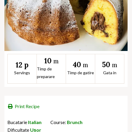
10
m
40
50
12 p
m
m
Timp de
Servings
Timp de gatire
Gata in
preparare
Print Recipe
Bucatarie
Italian
Course:
Brunch
Dificultate
Ușor