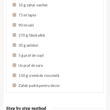
10 g zahar vanilat
75 ml lapte
90 ml ulei
270 g făină albă
30 g amidon
5 g praf de copt
Un praf de sare
150 g cremă de ciocolată
Zahăr pudră pentru decor
Step by step method