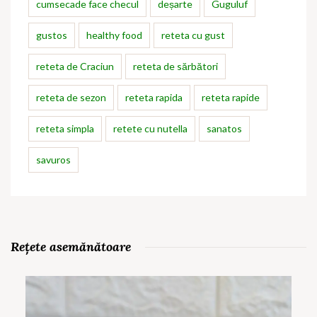
cumsecade face checul
deșarte
Guguluf
gustos
healthy food
reteta cu gust
reteta de Craciun
reteta de sărbători
reteta de sezon
reteta rapida
reteta rapide
reteta simpla
retete cu nutella
sanatos
savuros
Rețete asemănătoare