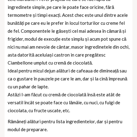
ingredinete simple, pe care le poate face oricine, fără
termometre și timpi exacți. Acest chec este unul dintre acele
bunătăți pe care eu le prefer în locul torturilor cu creme fel
de fel. Componentele le găsești cel mai adesea în cămară și
frigider, modul de execuție este simplu și acum pot spune că
nici nu mai am nevoie de cântar, masor ingredinetele din ochi,
asta datorită aceluiași castron in care pregătesc
Ciambellone umplut cu cremă de ciocolată.
Ideal pentru micul dejun alături de cafeaua de dimineață sau
ca o gustare în pauzele pe care le am, dar și la cină împreună
cu un pahar de lapte.
Astăzi l-am făcut cu cremă de ciocolată însă este atât de
versatil încât se poate face cu lămâie, cu nuci, cu fulgi de
ciocolata, cu fructe uscate, etc.
Rămâneți alături pentru lista ingredientelor, dar și pentru
modul de preparare.