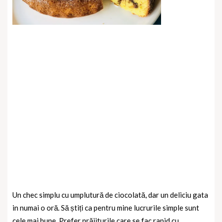
Un chec simplu cu umplutură de ciocolată, dar un deliciu gata
in numai o oră. Să știți ca pentru mine lucrurile simple sunt
cele mai bune. Prefer prăjiturile care se fac rapid cu