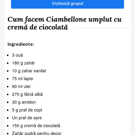
Cum facem Ciambellone umplut cu
cremă de ciocolată
Ingrediente:
3 ouă
180 g zahăr
10 g zahar vanilat
75 ml lapte
90 ml ulei
270 g făină albă
30 g amidon
5 g praf de copt
Un praf de sare
150 g cremă de ciocolată
Zahăr pudră pentru decor