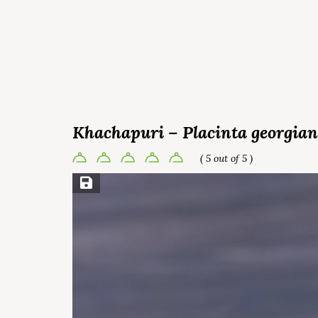
Khachapuri – Placinta georgian
( 5 out of 5 )
Save Recipe