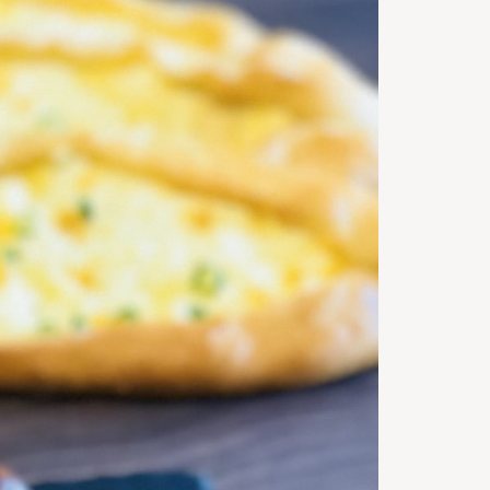
Servings
25
m
Timp de
preparare