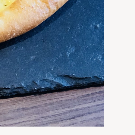
45
m
Gata in