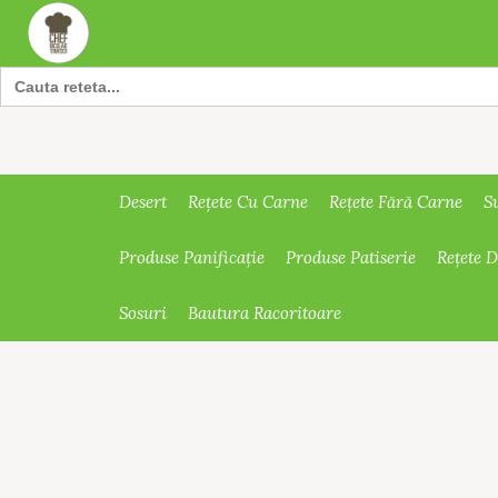
Search
for:
Desert
Rețete Cu Carne
Rețete Fără Carne
S
Produse Panificație
Produse Patiserie
Rețete 
Sosuri
Bautura Racoritoare