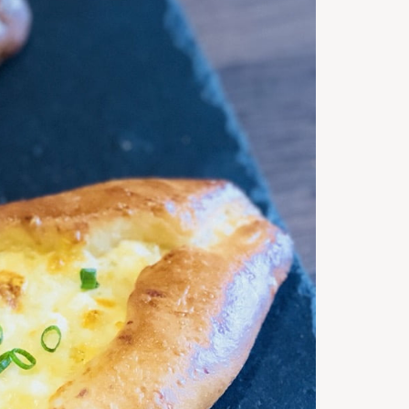
20
m
Timp de
gatire