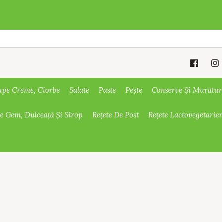
upe Creme, Ciorbe
Salate
Paste
Pește
Conserve Și Murătur
De Gem, Dulceață Și Sirop
Rețete De Post
Rețete Lactovegetarie