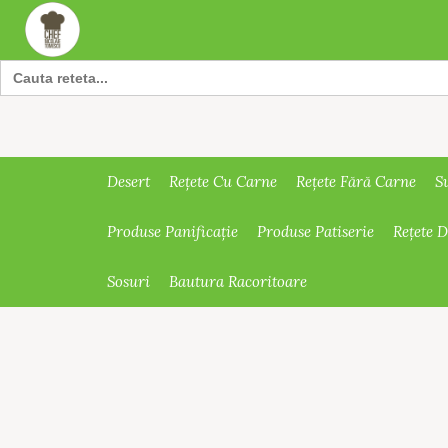
Search
for:
Desert
Rețete Cu Carne
Rețete Fără Carne
S
Produse Panificație
Produse Patiserie
Rețete 
Sosuri
Bautura Racoritoare