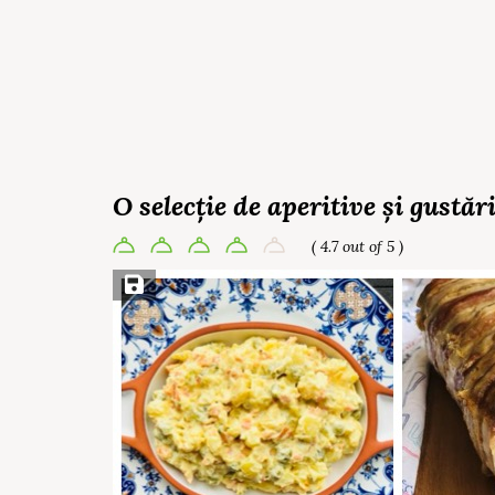
O selecție de aperitive și gustă
( 4.7 out of 5 )
Save Recipe