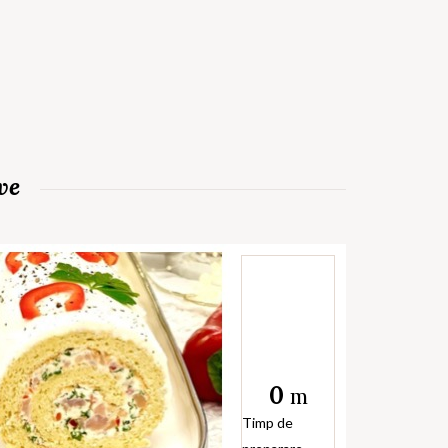
ve
0
m
Timp de