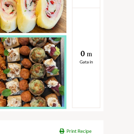
0
m
Gata in
Print Recipe