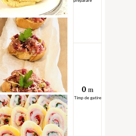
preparare
0
m
Timp de gatire