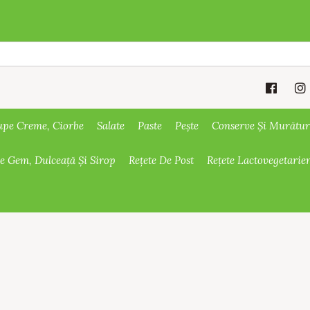
upe Creme, Ciorbe
Salate
Paste
Pește
Conserve Și Murătur
De Gem, Dulceață Și Sirop
Rețete De Post
Rețete Lactovegetarie