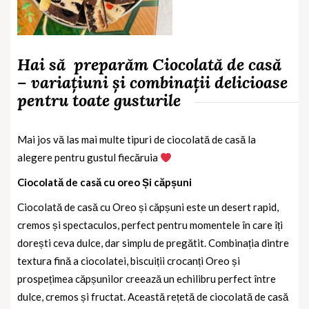
Hai să
preparăm Ciocolată de casă
– variațiuni și combinații delicioase
pentru toate gusturile
Mai jos vă las mai multe tipuri de ciocolată de casă la
alegere pentru gustul fiecăruia
Ciocolată de casă cu oreo Și căpșuni
Ciocolată de casă cu Oreo și căpșuni este un desert rapid,
cremos și spectaculos, perfect pentru momentele în care îți
dorești ceva dulce, dar simplu de pregătit. Combinația dintre
textura fină a ciocolatei, biscuiții crocanți Oreo și
prospețimea căpșunilor creează un echilibru perfect între
dulce, cremos și fructat. Această rețetă de ciocolată de casă